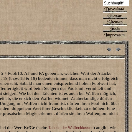
s 5 + Pool/10. AT und PA geben an, welchen Wert der Attacke -
 19 (bzw. 18 & 19) bedeuten immer, dass man nicht erfolgreich
 beherrscht. Sobald man einen entsprechend hohen Poolwert hat,
nfertigkeit wird beim Steigern des Pools mit vermittelt und
t steigert. Wie bei den Talenten ist es auch bei Waffen möglich,
Zeit ab, die er sich den Waffen widmet. Zauberkundige dürfen
r Umgang mit Waffen nicht fremd ist, dürfen ihren Pool nicht über
 zu dem doppeltem Wert ihrer Geschicklichkeit zu erhöhen. Eine
prosaischen Magie erlernen, dürfen sie ihren Waffenpool nicht
obei der Wert Kr/Ge (siehe
) angibt, wie
Tabelle der Waffenklassen