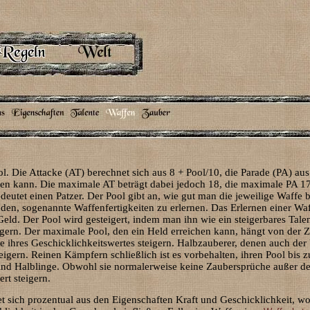
ol. Die Attacke (AT) berechnet sich aus 8 + Pool/10, die Parade (PA) au
n kann. Die maximale AT beträgt dabei jedoch 18, die maximale PA 17.
deutet einen Patzer. Der Pool gibt an, wie gut man die jeweilige Waffe
n, sogenannte Waffenfertigkeiten zu erlernen. Das Erlernen einer Waffe
eld. Der Pool wird gesteigert, indem man ihn wie ein steigerbares Talen
eigern. Der maximale Pool, den ein Held erreichen kann, hängt von der 
fte ihres Geschicklichkeitswertes steigern. Halbzauberer, denen auch de
teigern. Reinen Kämpfern schließlich ist es vorbehalten, ihren Pool bis
nd Halblinge. Obwohl sie normalerweise keine Zaubersprüche außer der 
rt steigern.
t sich prozentual aus den Eigenschaften Kraft und Geschicklichkeit, w