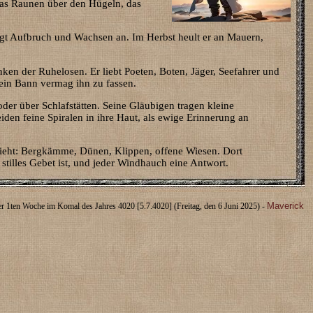
 das Raunen über den Hügeln, das
digt Aufbruch und Wachsen an. Im Herbst heult er an Mauern,
nken der Ruhelosen. Er liebt Poeten, Boten, Jäger, Seefahrer und
kein Bann vermag ihn zu fassen.
oder über Schlafstätten. Seine Gläubigen tragen kleine
den feine Spiralen in ihre Haut, als ewige Erinnerung an
 zieht: Bergkämme, Dünen, Klippen, offene Wiesen. Dort
 stilles Gebet ist, und jeder Windhauch eine Antwort.
Maverick
r 1ten Woche im Komal des Jahres 4020 [5.7.4020] (Freitag, den 6 Juni 2025) -