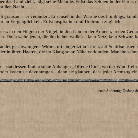
er das Land zieht, trägt seine Melodie. Er ist das Sehnen in der Ferne,
stillen Nacht.
och grausam – er verändert. Er säuselt in der Wärme des Frühlings, kün
ert an Vergänglichkeit. Er ist Inspiration und Umbruch zugleich.
 reist: in den Flügeln der Vögel, in den Fahnen der Armeen, in den Geda
assen. Doch wehe jenen, die ihn halten wollen – kein Netz, kein Schwur, 
nander geschwungene Wirbel, oft eingeritzt in Türen, auf Schiffsmasten 
der in ihren Haaren, die im Klang seine Nähe verkünden. Manche schnei
m – stattdessen finden seine Anhänger „Offene Orte“, wo der Wind frei
 oder lassen sie davontragen – denn sie glauben, dass jeder Atemzug ein
letzte Änderung: Dudang de