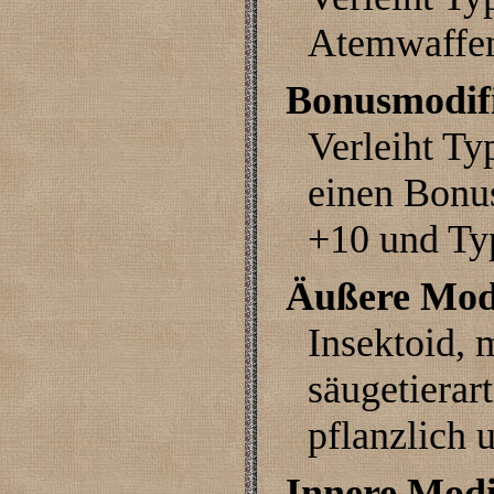
Atemwaffe
Bonusmodif
Verleiht Ty
einen Bonu
+10 und Ty
Äußere Modi
Insektoid, 
säugetierar
pflanzlich 
Innere Modi