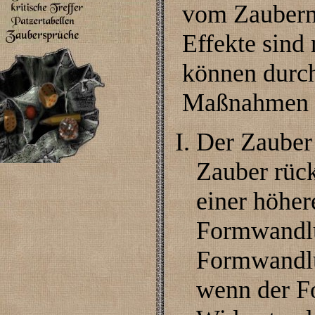
vom Zaubern
Effekte sind
können durch
Maßnahmen r
Der Zauber
Zauber rüc
einer höhere
Formwandlu
Formwandlu
wenn der F