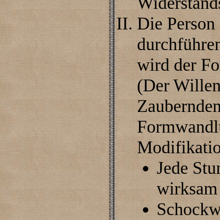
Widerstands
Die Person
durchführen
wird der F
(Der Willen
Zaubernden 
Formwandlu
Modifikati
Jede Stu
wirksam 
Schockwe