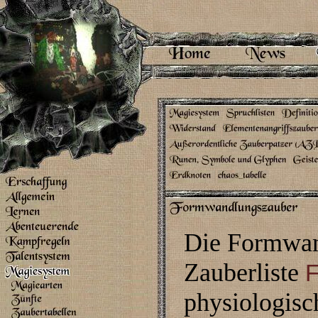
Die Formwan
Zauberliste
F
physiologisc