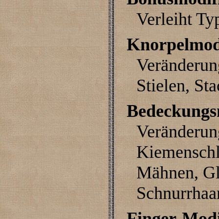
Verleiht Ty
Knorpelmod
Veränderun
Stielen, St
Bedeckungs
Veränderun
Kiemenschl
Mähnen, Gl
Schnurrhaa
Finger-Modi