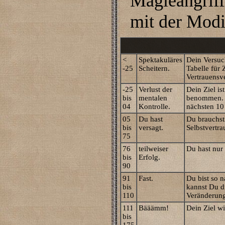
Magieangriff
mit der Modi
<
Spektakuläres
Dein Versuch
-25
Scheitern.
Tabelle für
Vertrauensv
-25
Verlust der
Dein Ziel is
bis
mentalen
benommen. W
04
Kontrolle.
nächsten 10
05
Du hast
Du brauchst
bis
versagt.
Selbstvertr
75
76
teilweiser
Du hast nur
bis
Erfolg.
90
91
Fast.
Du bist so 
bis
kannst Du d
110
Veränderung
111
Bääämm!
Dein Ziel wi
bis