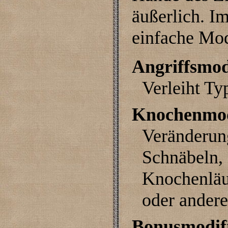
äußerlich. I
einfache Mod
Angriffsmod
Verleiht Ty
Knochenmod
Veränderun
Schnäbeln,
Knochenläuf
oder ander
Bonusmodif