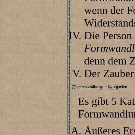
wenn der F
Widerstands
Die Person 
Formwandl
denn dem Z
Der Zaubern
Es gibt 5 Ka
Formwandlun
Äußeres Er