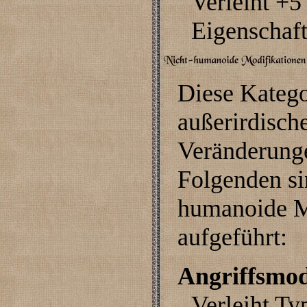
Verleiht +5
Eigenschaft
Diese Katego
außerirdisch
Veränderunge
Folgenden si
humanoide M
aufgeführt:
Angriffsmod
Verleiht Ty