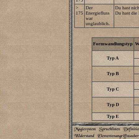
175
>
Der
Du hast nich
175
Energiefluss
Du hast die
war
unglaublich.
Formwandlungstyp
W
Typ A
Typ B
Typ C
Typ D
Typ E