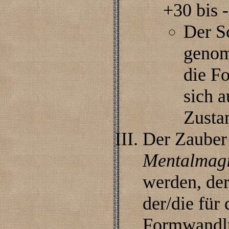
+30 bis 
Der S
genom
die F
sich 
Zusta
Der Zauber
Mentalmagi
werden, der
der/die fü
Formwandlu