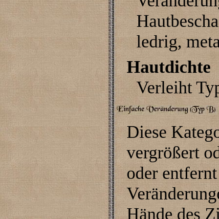
Veränderun
Hautbeschaf
ledrig, met
Hautdichte
Verleiht Ty
Diese Kategor
vergrößert o
oder entfernt
Veränderungen
Hände des Zi