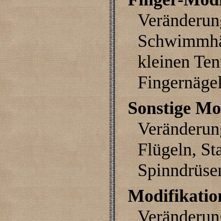
Veränderun
Schwimmhäu
kleinen Ten
Fingernäge
Sonstige Mo
Veränderun
Flügeln, St
Spinndrüse
Modifikati
Veränderun