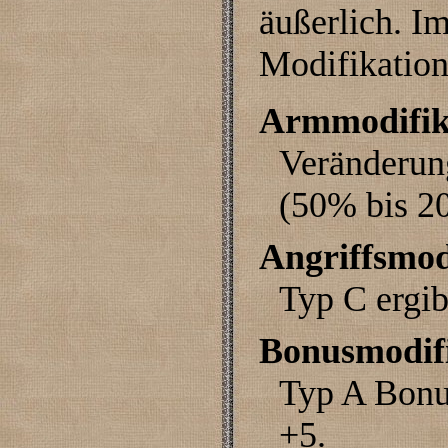
äußerlich. I
Modifikation
Armmodifik
Veränderun
(50% bis 2
Angriffsmod
Typ C ergib
Bonusmodif
Typ A Bonu
+5.