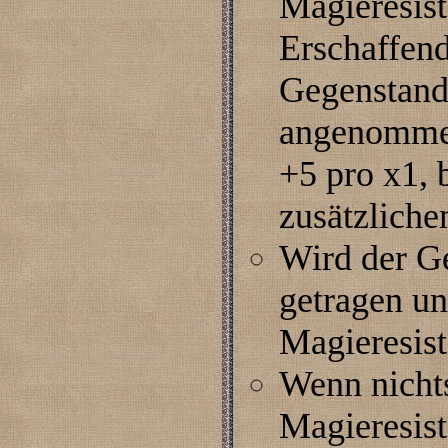
Magieresist
Erschaffend
Gegenstand
angenommen
+5 pro x1, 
zusätzlich
Wird der G
getragen un
Magieresis
Wenn nichts 
Magieresist