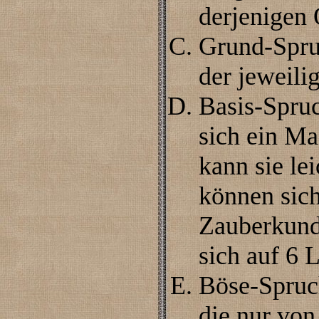
derjenigen 
Grund-Spru
der jeweili
Basis-Spruc
sich ein Ma
kann sie le
können sich
Zauberkund
sich auf 6 L
Böse-Spruch
die nur von