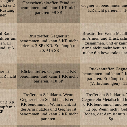
r Gegner
Oberschenkeltreffer. Feind ist
, ist er 2
Gegner ist benommen un
benommen und kann 1 KR nicht
Rüstung
KR nicht parieren. +1
parieren. +9 SP.
men.
nd Rauch
Brusttreffer. Wenn Metal
Brusttreffer. Gegner ist
mkreis um
an Armen und Brust, schm
benommen und kann 3 KR nicht
en. Er
zusammen, und er kann
parieren. 3 SP / KR. Er kämpft mit
nd ist 3
Arme nicht mehr benutz
-20. +15 SP.
.
nicht: 6 h bewusstlos un
Rückentreffer. Gegner
er ist
Rückentreffer. Gegner ist 2 KR
benommen und kann 2 K
KR nicht
benommen und kann 1 KR nicht
parieren. Er kämpft mi
.
parieren. +10 SP.
(Verbrennungen) +11
Treffer am Schildarm. Wenn
Treffer am Schildarm.
Gegner einen Schild hat, ist er 4
Gegner ein Metallschild ha
für 3 KR
KR benommen. Wenn nicht, ist
6 KR benommen und b
mpft mit
der Arm nutzlos und Gegner ist
+12 Sp. Wenn nicht, Geh
SP.
benommen und kann 2 KR nicht
Boden, der Arm ist nutzl
parieren.
Sp.