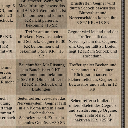
Brusttreffer. Wenn dort
Brusttreffer. Gegner wird
üstung: 6
Metallrüstung: bewusstlos
durch Schock bewusstlos.
KR, und
und +25 SP. Wenn nicht, ist
Blutverlust und
icht: 3
er benommen und kann 6
Nervenschäden kosten ihn
Schock.
KR nicht parieren,
3 SP / KR. +18 SP.
bekommt +15 SP.
Treffer am unteren
Gegner wird leitend und der
P / KR.
Rücken. Nervenschaden
Treffer stellt das
orpel
und Schock. Gegner ist 30
Nervensystem des Gegners
 4 KR
KR benommen und
um. Gegner fällt zu Boden
it -40.
bekommt 3 SP / KR. +15
liegt 12 KR im Schock und
SP.
stirbt dann.
Bauchtreffer. Mit Rüstung
Treffer spaltet Becken und
nie und
am Bauch ist er 9 KR
zerschmettert das untere
Nerven.
benommen und bekommt
Rückgrat in tausende
und ist
6 SP / KR. Ohne stirbt er in
kleiner Teilchen. Gegner ist
R nicht
12 KR am Schock und
bewusstlos und stirbt in 12
Blutungen.
KR.
auch.
Seitentreffer. verwüstet das
Seitentreffer schmilzt das
utung.
Nervensystem. Gegner fällt
untere Skelett des Gegners
t trägt,
in ein Koma und in einen
und zerstört einige Organe.
ekommt 5
fürchterlichen
Gegner stirbt nach 9
t er nach
Schockzustand. Er ist ein
inaktiven KR. +25 SP.
lebendes Gemüse. +30 SP.