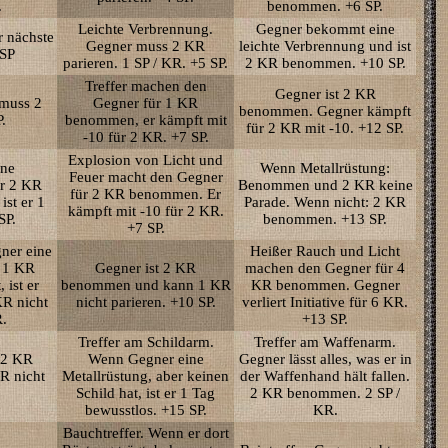
.
benommen. +6 SP.
Leichte Verbrennung.
Gegner bekommt eine
 nächste
Gegner muss 2 KR
leichte Verbrennung und ist
 SP
parieren. 1 SP / KR. +5 SP.
2 KR benommen. +10 SP.
Treffer machen den
Gegner ist 2 KR
 muss 2
Gegner für 1 KR
benommen. Gegner kämpft
.
benommen, er kämpft mit
für 2 KR mit -10. +12 SP.
-10 für 2 KR. +7 SP.
Explosion von Licht und
ine
Wenn Metallrüstung:
Feuer macht den Gegner
er 2 KR
Benommen und 2 KR keine
für 2 KR benommen. Er
st er 1
Parade. Wenn nicht: 2 KR
kämpft mit -10 für 2 KR.
SP.
benommen. +13 SP.
+7 SP.
gner eine
Heißer Rauch und Licht
r 1 KR
Gegner ist 2 KR
machen den Gegner für 4
ist er
benommen und kann 1 KR
KR benommen. Gegner
R nicht
nicht parieren. +10 SP.
verliert Initiative für 6 KR.
R.
+13 SP.
Treffer am Schildarm.
Treffer am Waffenarm.
t 2 KR
Wenn Gegner eine
Gegner lässt alles, was er in
R nicht
Metallrüstung, aber keinen
der Waffenhand hält fallen.
Schild hat, ist er 1 Tag
2 KR benommen. 2 SP /
bewusstlos. +15 SP.
KR.
Bauchtreffer. Wenn er dort