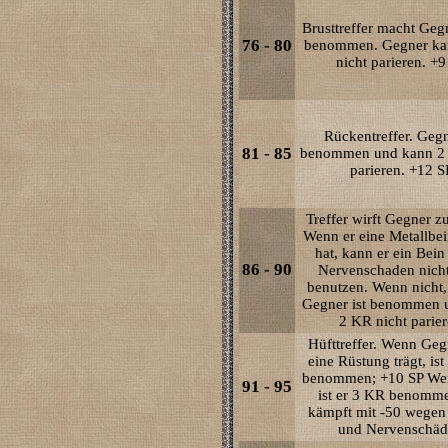
Brusttreffer macht Ge
76 - 80
benommen. Gegner ka
nicht parieren. +9
Rückentreffer. Gegn
81 - 85
benommen und kann 2 
parieren. +12 S
Treffer wirft Gegner z
Wenn er eine Metallbe
hat, kann er ein Bei
86 - 90
Nervenschaden nich
benutzen. Wenn nicht,
Gegner ist benommen 
2 KR nicht parier
Hüfttreffer. Wenn Geg
eine Rüstung trägt, ist
benommen; +10 SP Wen
91 - 95
ist er 3 KR benomm
kämpft mit -50 wegen
und Nervenschäd