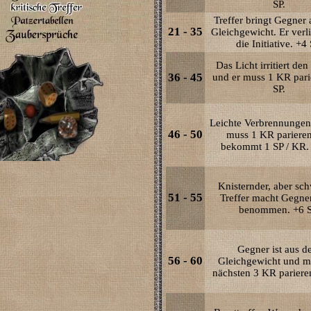
SP.
Treffer bringt Gegner
21 - 35
Gleichgewicht. Er verl
die Initiative. +4 
Das Licht irritiert de
36 - 45
und er muss 1 KR pari
SP.
Leichte Verbrennungen
46 - 50
muss 1 KR pariere
bekommt 1 SP / KR. 
Knisternder, aber sc
51 - 55
Treffer macht Gegne
benommen. +6 S
Gegner ist aus 
56 - 60
Gleichgewicht und m
nächsten 3 KR parieren