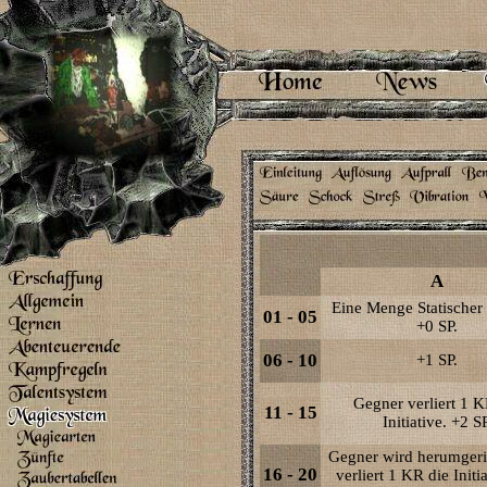
A
Eine Menge Statischer 
01 - 05
+0 SP.
06 - 10
+1 SP.
Gegner verliert 1 K
11 - 15
Initiative. +2 SP
Gegner wird herumgeri
16 - 20
verliert 1 KR die Initi