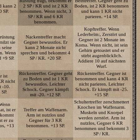
Rüstung trägt, bekommt er
Beintreffer. Gegner geht zu
d kann 2
2 SP / KR und ist 2 KR
Boden, ist 2 KR benommen
0 SP.
benommen. Wenn nicht, 3
und kann 1 KR nicht
SP / KR und 6 KR
parieren. +14 SP.
benommen.
Kopftreffer. Wenn
Lederhelm:, Zerstört und
lrüstung
Nackentreffer macht
Gegner ist 2 Monate im
ilzt sie
Gegner bewusstlos. Er
Koma. Wenn nicht, ist sein
 seine
kann 2 Monate nicht
Gehirn getoastet und er
en. Wenn
sprechen und bekommt 4
stirbt augenblicklich.
d +9 SP.
SP / KR. +20 SP.
Addiere 10 auf nächsten
Wurf.
Rückentreffer. Gegner geht
Rückentreffer. Gegner ist
 ist
zu Boden und ist 1 KR
benommen und kann 4 KR
R nicht
bewusstlos. Leichter
nicht parieren. Leichter
t -10.
Schock. Gegner kämpft
Schock. Er kämpft mit -25.
 SP.
mit -20. +12 SP.
+15 SP.
Schultertreffer zerschmettert
 Wenn
Knochen im Waffenarm.
t, ist er
Treffer am Waffenarm.
Muskeln und Knorpel
ekommt
Arm ist nutzlos und
werden zerstört. Arm ist
t er zu
Gegner für 3 KR
nutzlos, Gegner 6 KR
os, +13
benommen. +13 SP.
benommen und bekommt 3
SP / KR.