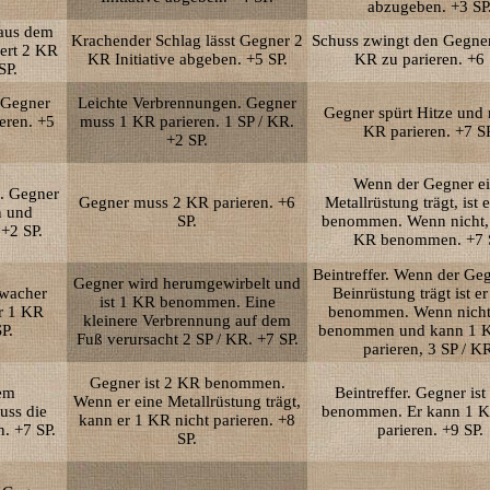
abzugeben. +3 SP
 aus dem
Krachender Schlag lässt Gegner 2
Schuss zwingt den Gegner
iert 2 KR
KR Initiative abgeben. +5 SP.
KR zu parieren. +6
SP.
n Gegner
Leichte Verbrennungen. Gegner
Gegner spürt Hitze und
eren. +5
muss 1 KR parieren. 1 SP / KR.
KR parieren. +7 SP
+2 SP.
Wenn der Gegner e
. Gegner
Gegner muss 2 KR parieren. +6
Metallrüstung trägt, ist 
n und
SP.
benommen. Wenn nicht, i
+2 SP.
KR benommen. +7 
Beintreffer. Wenn der Ge
Gegner wird herumgewirbelt und
hwacher
Beinrüstung trägt ist e
ist 1 KR benommen. Eine
r 1 KR
benommen. Wenn nicht, 
kleinere Verbrennung auf dem
P.
benommen und kann 1 K
Fuß verursacht 2 SP / KR. +7 SP.
parieren, 3 SP / K
Gegner ist 2 KR benommen.
dem
Beintreffer. Gegner is
Wenn er eine Metallrüstung trägt,
uss die
benommen. Er kann 1 K
kann er 1 KR nicht parieren. +8
. +7 SP.
parieren. +9 SP.
SP.