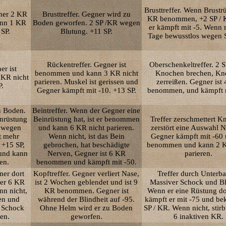
Brusttreffer. Wenn Brustr
gner 2 KR
Brusttreffer. Gegner wird zu
KR benommen, +2 SP / 
nn 1 KR
Boden geworfen. 2 SP /KR wegen
er kämpft mit -5. Wenn n
 SP.
Blutung. +11 SP.
Tage bewusstlos wegen 
Rückentreffer. Gegner ist
Oberschenkeltreffer. 2 S
er ist
benommen und kann 3 KR nicht
Knochen brechen, Kn
KR nicht
parieren. Muskel ist gerissen und
zerreißen. Gegner ist
P.
Gegner kämpft mit -10. +13 SP.
benommen, und kämpft m
u Boden.
Beintreffer. Wenn der Gegner eine
inrüstung
Beinrüstung hat, ist er benommen
Treffer zerschmettert K
n wegen
und kann 6 KR nicht parieren.
zerstört eine Auswahl 
t mehr
Wenn nicht, ist das Bein
Gegner kämpft mit -60 
 +15 SP,
gebrochen, hat beschädigte
benommen und kann 2 K
und kann
Nerven, Gegner ist 6 KR
parieren.
en.
benommen und kämpft mit -50.
ner dort
Kopftreffer. Gegner verliert Nase,
Treffer durch Unterb
 er 6 KR
ist 2 Wochen geblendet und ist 9
Massiver Schock und Bl
n nicht,
KR benommen. Gegner ist
Wenn er eine Rüstung dor
en und
während der Blindheit auf -95.
kämpft er mit -75 und b
 Schock
Ohne Helm wird er zu Boden
SP / KR. Wenn nicht, stirb
en.
geworfen.
6 inaktiven KR.