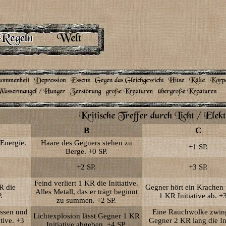
B
C
Energie.
Haare des Gegners stehen zu
+1 SP.
Berge. +0 SP.
+2 SP.
+3 SP.
Feind verliert 1 KR die Initiative.
R die
Gegner hört ein Krachen 
Alles Metall, das er trägt beginnt
.
1 KR Initiative ab. +3
zu summen. +2 SP.
ssen und
Eine Rauchwolke zwin
Lichtexplosion lässt Gegner 1 KR
ative. +3
Gegner 2 KR lang die Ini
Initiative abgeben. +4 SP.