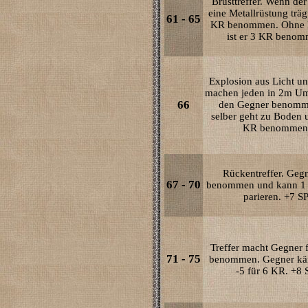
Brusttreffer. Wenn de
eine Metallrüstung trägt
61 - 65
KR benommen. Ohne 
ist er 3 KR benom
Explosion aus Licht u
machen jeden in 2m U
66
den Gegner benomm
selber geht zu Boden u
KR benommen
Rückentreffer. Gegn
67 - 70
benommen und kann 1 
parieren. +7 SP
Treffer macht Gegner 
71 - 75
benommen. Gegner kä
-5 für 6 KR. +8 