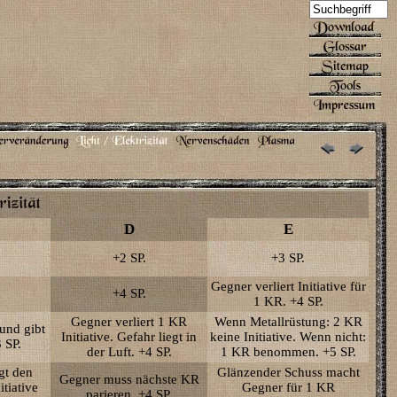
D
E
+2 SP.
+3 SP.
Gegner verliert Initiative für
+4 SP.
1 KR. +4 SP.
Gegner verliert 1 KR
Wenn Metallrüstung: 2 KR
und gibt
Initiative. Gefahr liegt in
keine Initiative. Wenn nicht:
 SP.
der Luft. +4 SP.
1 KR benommen. +5 SP.
gt den
Glänzender Schuss macht
Gegner muss nächste KR
tiative
Gegner für 1 KR
parieren. +4 SP.