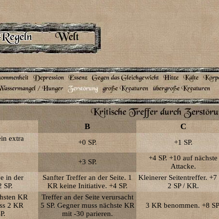
B
C
in extra
+0 SP.
+1 SP.
+4 SP. +10 auf nächste
+3 SP.
Attacke.
ve in der
Sanfter Treffer an der Seite. 1
Kleinerer Seitentreffer. +7
 SP.
KR keine Initiative. +4 SP.
2 SP / KR.
chsten KR
Treffer an der Seite verursacht
ss 2 KR
5 SP. Gegner muss nächste KR
3 KR benommen. +8 SP
P.
mit -30 parieren.