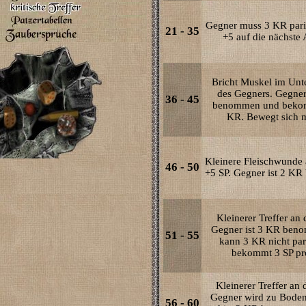
Gegner muss 3 KR parie
21 - 35
+5 auf die nächste 
Bricht Muskel im Unt
des Gegners. Gegner
36 - 45
benommen und bekom
KR. Bewegt sich m
Kleinere Fleischwunde
46 - 50
+5 SP. Gegner ist 2 K
Kleinerer Treffer an 
Gegner ist 3 KR ben
51 - 55
kann 3 KR nicht par
bekommt 3 SP pr
Kleinerer Treffer an 
Gegner wird zu Bode
56 - 60