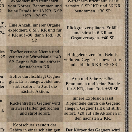
t,
explodiert und trennt sich
Waffenarm bricht auf. Er ist
KR
vom Körper. Benommen und
zerstört. 6 SP / KR und 36 KR
R.
keine Parade für 18 KR, 6 SP
benommen. +30 SP.
/ KR. +20 SP.
ere
Eine Anzahl innerer Organe
P /
Rückgrat zersplittert. Er fällt
explodiert. 8 SP / KR und für
 24
und stirbt in 6 KR an
4 KR auf -80, dann Tod. +30
Organversagen. +40 SP.
SP.
des
Treffer zerstört Nieren und
Hüftgelenk zerstört. Bein ist
+25
verletzt die Wirbelsäule. +40
verloren. Gegner ist bewusstlos
SP. Gegner fällt und stirbt in
und stirbt in 6 KR. +30 SP.
der nächsten KR.
on
Treffer durchschlägt Gegner
Arm und Seite zerstört.
rt.
glatt. Er ist ausgeweidet und
Benommen und keine Parade
der
stirbt sofort. +20 auf die
für 8 KR, dann Tod. +35 SP.
nächste Aktion.
Innere Explosion lässt
nd
Rückentreffer. Gegner wird
Rippenteile durch die Gegend
in zwei Hälften gebrochen
fliegen. Gegner fällt und stirbt
od.
und stirbt sofort.
sofort. +20 auf alle Aktionen in
den nächsten 2 KR.
Kopfschuss zerstört das
 Er
Gehirn in einer schleimigen
Der Körper des Gegners wird