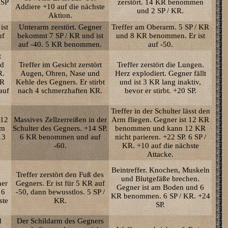
 SP
zerstört. 14 KR benommen
Addiere +10 auf die nächste
und 2 SP / KR.
Aktion.
ist
Unterarm zerstört. Gegner
Treffer am Oberarm. 5 SP / KR
uf
bekommt 7 SP / KR und ist
und 8 KR benommen. Er ist
auf -40. 5 KR benommen.
auf -50.
t
nd
Treffer im Gesicht zerstört
Treffer zerstört die Lungen.
R.
Augen, Ohren, Nase und
Herz explodiert. Gegner fällt
KR
Kehle des Gegners. Er stirbt
und ist 3 KR lang inaktiv,
auf
nach 4 schmerzhaften KR.
bevor er stirbt. +20 SP.
Treffer in der Schulter lässt den
 12
Massives Zellzerreißen in der
Arm fliegen. Gegner ist 12 KR
em
Schulter des Gegners. +14 SP.
benommen und kann 12 KR
13
6 KR benommen und auf
nicht parieren. +22 SP. 6 SP /
-60.
KR. +10 auf die nächste
Attacke.
Beintreffer. Knochen, Muskeln
Treffer zerstört den Fuß des
und Blutgefäße brechen.
ner
Gegners. Er ist für 5 KR auf
Gegner ist am Boden und 6
 6
-50, dann bewusstlos. 5 SP /
KR benommen. 6 SP / KR. +24
ste
KR.
SP.
d
Der Schildarm des Gegners