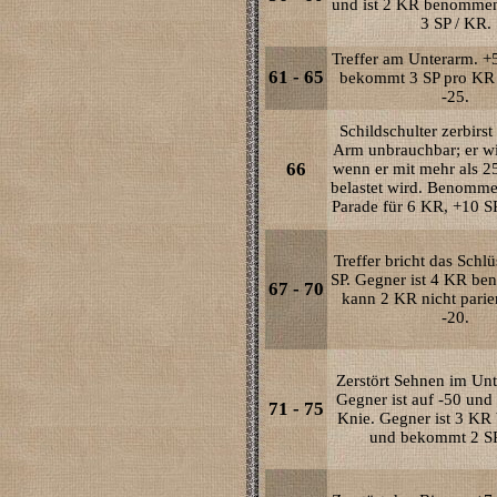
und ist 2 KR benommen
3 SP / KR.
Treffer am Unterarm. +
61 - 65
bekommt 3 SP pro KR u
-25.
Schildschulter zerbirst
Arm unbrauchbar; er wi
66
wenn er mit mehr als 2
belastet wird. Benomme
Parade für 6 KR, +10 SP
Treffer bricht das Schlü
SP. Gegner ist 4 KR b
67 - 70
kann 2 KR nicht parier
-20.
Zerstört Sehnen im Unt
Gegner ist auf -50 und f
71 - 75
Knie. Gegner ist 3 K
und bekommt 2 SP