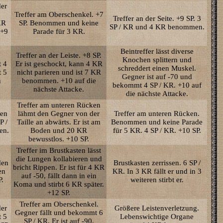
der
Treffer am Oberschenkel. +7
Treffer an der Seite. +9 SP. 3
KR
SP. Benommen und keine
SP / KR und 4 KR benommen.
 +9
Parade für 3 KR.
Beintreffer lässt diverse
Treffer an der Leiste. +8 SP.
Knochen splittern und
t 4
Er ist geschockt, kann 4 KR
schreddert einen Muskel.
 5
nicht parieren und ist 7 KR
Gegner ist auf -70 und
n
benommen. +10 auf die
bekommt 4 SP / KR. +10 auf
nächste Attacke.
die nächste Attacke.
Treffer am unteren Rücken
ken
lähmt den Gegner von der
Treffer am unteren Rücken.
P /
Taille an abwärts. Er ist am
Benommen und keine Parade
en.
Boden und 20 KR
für 5 KR. 4 SP / KR. +10 SP.
bewusstlos. +10 SP.
Treffer im Brustkasten lässt
die Lungen kollabieren und
den
Brustkasten zerrissen. 6 SP /
bricht Rippen. Er ist für 4 KR
en
KR. In 3 KR fällt er und in 3
auf -50, fällt dann in ein
P.
weiteren stirbt er.
Koma und stirbt 6 KR später.
+12 SP.
Treffer am Oberschenkel.
der
Größere Leistenverletzung.
Gegner fällt und bekommt 6
t 5
Lebenswichtige Organe
SP / KR. Er ist auf -90.