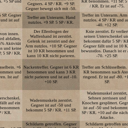
. +5 SP und
KR benommen. +11 SP. 5
Gegners. 4 SP / KR. +9 SP.
/ KR. Er ist auf -75.
Gegner bewegt sich mit -50.
5 SP. Gegner
Treffer im Unterarm. Arm 
Treffer am Unterarm. Hand
nd ist auf
nutzlos. 4 SP / KR und a
nutzlos. +9 SP. 5 SP / KR.
-40. +12 SP.
Der Ellenbogen der
Knie zerstört. Er verlier
 von innen.
Waffenhand ist zerstört.
seinen Unterschenkel u
rd abfallen,
Gelenk ist zerstört und der
bekommt dafür 5 SP / K
5% Aktivität
Arm nutzlos. +10 SP. Gegner
Gegner fällt und ist 10 
n und keine
ist 10 KR benommen und
bewusstlos. Danach ist er 
, 5 SP / KR.
kann 10 KR nicht parieren.
-70. +25 SP.
sselbein. +6
Nackentreffer. Gegner ist 6 KR
Treffer am Schlüsselbein.
enommen und
benommen und kann 3 KR
KR benommen nach At
en. Ist auf
nicht parieren und ist auf -10.
ringend. Er ist auf -80. +
+10 SP.
SP.
Wadenmuskel zerstört,
erschenkel.
Sehnen zerrissen und
Wadenmuskeln zerstört.
ällt auf ein
Knochen gesplittert. Geg
Gegner ist auf -50 und
R benommen
ist auf -50 und bekommt
bekommt 5 SP / KR. +11 SP.
 / KR.
SP / KR. +10 auf die näch
Attacke.
Schildarm getroffen. Gegner
Schildarm getroffen un