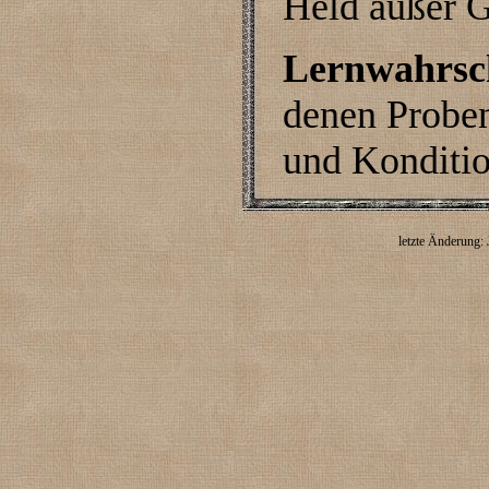
Held außer G
Lernwahrsch
denen Proben
und Konditi
letzte Änderung: